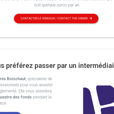
soit quelque euros par an.
CONTACTER LE VENDEUR / CONTACT THE OWNER
s préférez passer par un intermédiai
res Boischaut
, spécialiste de
fessionnels pour vous assister
églementé. Elle vous assistera
uestre des fonds
pendant la
tion.