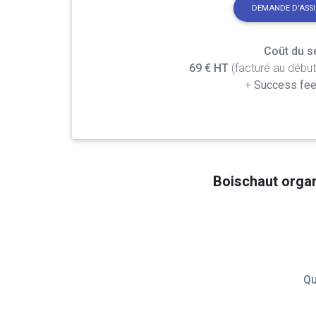
DEMANDE D'ASS
Coût du se
69 € HT
(facturé au débu
+
Success fee
Boischaut orga
Qu