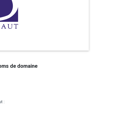
noms de domaine
t :