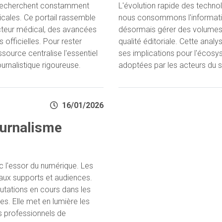
c recherchent constamment
L'évolution rapide des techno
icales. Ce portail rassemble
nous consommons l'informati
ecteur médical, des avancées
désormais gérer des volumes 
officielles. Pour rester
qualité éditoriale. Cette analy
ssource centralise l'essentiel
ses implications pour l'écosy
urnalistique rigoureuse.
adoptées par les acteurs du s
16/01/2026
ournalisme
 l'essor du numérique. Les
eaux supports et audiences.
tations en cours dans les
es. Elle met en lumière les
s professionnels de