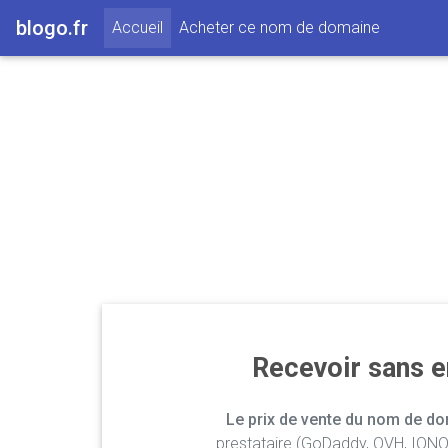
blogo.fr
(current)
Accueil
Acheter ce nom de domaine
Recevoir sans 
Le prix de vente du nom de dom
prestataire (GoDaddy, OVH, IONOS